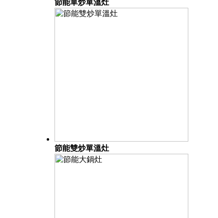
節能單炒單溫灶
節能雙炒單溫灶