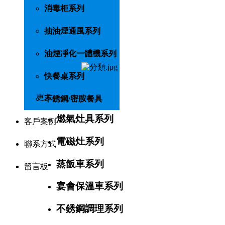
消毒柜系列
抽油煙通風系列
油煙凈化一體機系列
快餐桌系列
更多>>
不銹鋼/密胺餐具
燃氣灶具系列
客戶案例
電磁灶系列
聯系方式
蒸飯車系列
留言板
宴會保溫車系列
不銹鋼調理系列